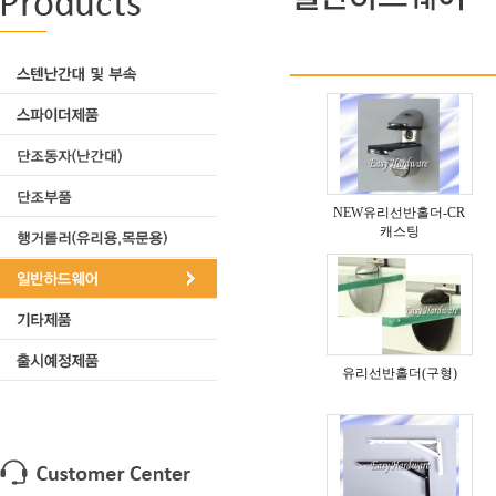
NEW유리선반홀더-CR
캐스팅
유리선반홀더(구형)