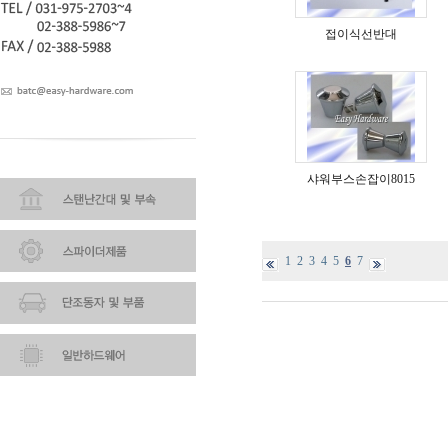
접이식선반대
샤워부스손잡이8015
1
2
3
4
5
6
7